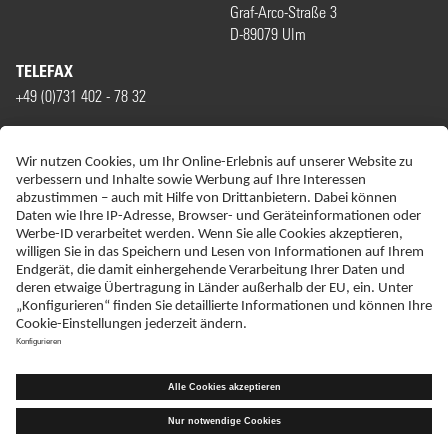
Graf-Arco-Straße 3
D-89079 Ulm
TELEFAX
+49 (0)731 402 - 78 32
WIR SIND MITGLIED VON
ERKLÄRUNG ZUR BARRIEREFREIHEIT
IMPRESSUM
DATENSCHUTZ
HAFTUNGSAUSSCHLUSS
SITEMAP
KONTAKT