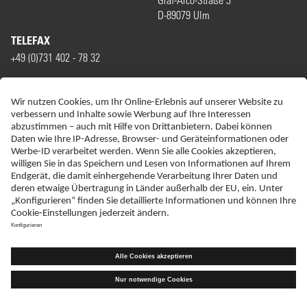
D-89079 Ulm
TELEFAX
+49 (0)731 402 - 78 32
WIR SIND MITGLIED VON
ERKLÄRUNG ZUR BARRIEREFREIHEIT
IMPRESSUM
DATENSCHUTZ
HAFTUNGSAUSSCHLUSS
SITEMAP
KONTAKT