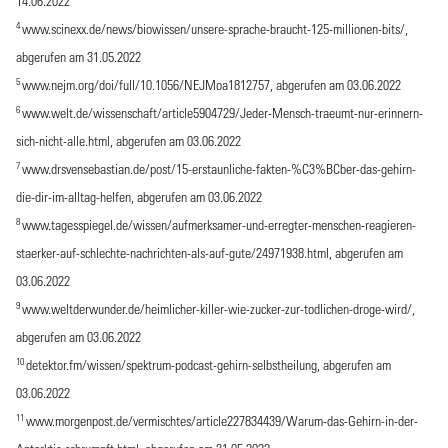
14.06.2022
4
www.scinexx.de/news/biowissen/unsere-sprache-braucht-125-millionen-bits/
,
abgerufen am 31.05.2022
5
www.nejm.org/doi/full/10.1056/NEJMoa1812757
, abgerufen am 03.06.2022
6
www.welt.de/wissenschaft/article5904729/Jeder-Mensch-traeumt-nur-erinnern-
sich-nicht-alle.html
, abgerufen am 03.06.2022
7
www.drsvensebastian.de/post/15-erstaunliche-fakten-%C3%BCber-das-gehirn-
die-dir-im-alltag-helfen
, abgerufen am 03.06.2022
8
www.tagesspiegel.de/wissen/aufmerksamer-und-erregter-menschen-reagieren-
staerker-auf-schlechte-nachrichten-als-auf-gute/24971938.html
, abgerufen am
03.06.2022
9
www.weltderwunder.de/heimlicher-killer-wie-zucker-zur-todlichen-droge-wird/,
abgerufen am 03.06.2022
10
detektor.fm/wissen/spektrum-podcast-gehirn-selbstheilung, abgerufen am
03.06.2022
11
www.morgenpost.de/vermischtes/article227834439/Warum-das-Gehirn-in-der-