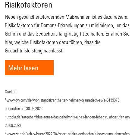
Risikofaktoren
Neben gesundheitsfördernden Maßnahmen ist es dazu ratsam,
Risikofaktoren für Demenz-Erkrankungen zu minimieren, um das
Gehirn und das Gedächtnis langfristig fit zu halten. Erfahren Sie
hier, welche Risikofaktoren dazu führen, dass die
Gedächtnisleistung nachlässt:
Mehr lesen
Quellen:
1
www.dw.com/de/wohlstandskrankheiten-nehmen-dramatisch-zu/a-6139375
,
abgerufen am 30.09.2022
2
utopia.de/ratgeber/blue-zones-das-geheimnis-eines-langen-lebens/
, abgerufen am
30.09.2022
3
www.zeit.de/zeit-wissen/2022/04/sport-gehirn-gedaechtnis-bewegung
, abgerufen