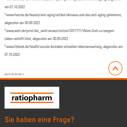
am 07.10.2022
4
www.fuersie.de/beauty/anti-aging/artikel/okinawa-und-das-anti-aging-geheimnis
,
abgerufen am 30.09.2022
5
www.welt.de/print/die_welt/wissen/article13317771/Wem-Gott-zu-langem-
Leben-verhilft.html
, abgerufen am 30.09.2022
6
www.fitbook.de/health/soziale-kontakte-erhoehen-lebenserwartung
, abgerufen am
07.10.2022
MULTI-DE-NP-00117
Sie haben eine Frage?