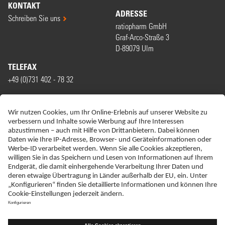
KONTAKT
ADRESSE
Schreiben Sie uns
ratiopharm GmbH
Graf-Arco-Straße 3
D-89079 Ulm
TELEFAX
+49 (0)731 402 - 78 32
WIR SIND MITGLIED VON
ERKLÄRUNG ZUR BARRIEREFREIHEIT
IMPRESSUM
DATENSCHUTZ
HAFTUNGSAUSSCHLUSS