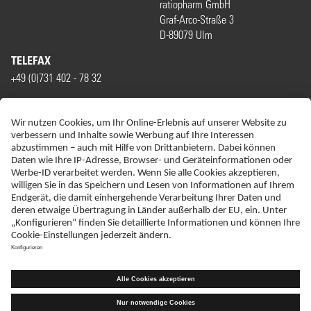
ratiopharm GmbH
Graf-Arco-Straße 3
D-89079 Ulm
TELEFAX
+49 (0)731 402 - 78 32
WIR SIND MITGLIED VON
ERKLÄRUNG ZUR BARRIEREFREIHEIT
IMPRESSUM
DATENSCHUTZ
HAFTUNGSAUSSCHLUSS
SITEMAP
KONTAKT