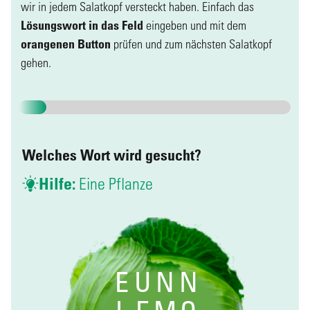
wir in jedem Salatkopf versteckt haben. Einfach das
Lösungswort in das Feld
eingeben und mit dem
orangenen Button
prüfen und zum nächsten Salatkopf
gehen.
Buchstabensalat
Welches Wort wird gesucht?
Hilfe:
Eine Pflanze
E
U
N
N