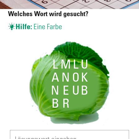
Welches Wort wird gesucht?
Hilfe:
Eine Farbe
L
M
L
U
A
N
O
K
N
E
U
B
B
R