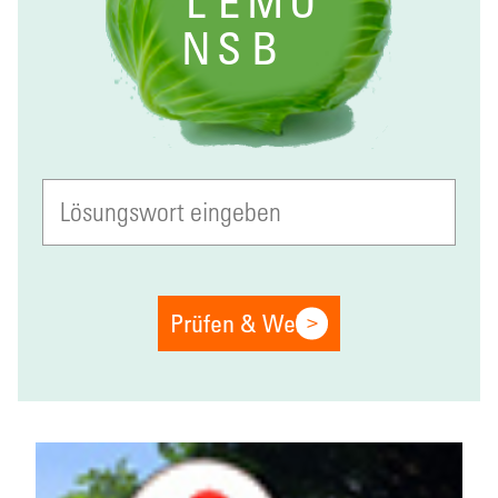
L
E
M
O
N
S
B
Prüfen & Weiter