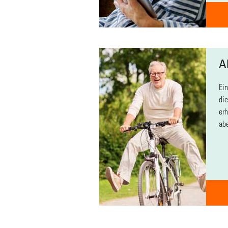
A
Ein
die
erh
abe