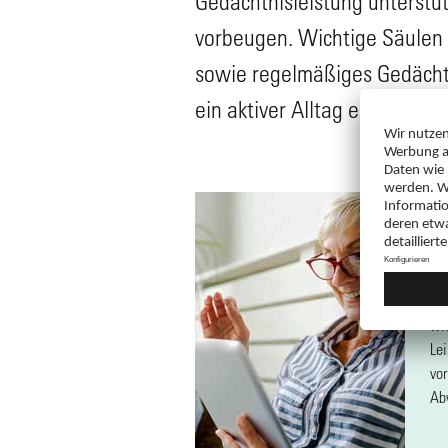
Gedächtnisleistung unterst
vorbeugen. Wichtige Säulen 
sowie regelmäßiges Gedächt
ein aktiver Alltag ebenfalls 
D
t
Re
wic
Le
vor
Ab