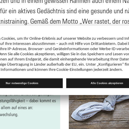
ützen und in einem gewissen Rahmen auch einem N
für ein aktives Gedächtnis sind eine gesunde und n
nistraining. Gemäß dem Motto „Wer rastet, der ro
dazu bei, das Gehirn lange leistungsfähig zu halten.
as Gedächtnis
rainieren
gelmäßiges Gedächtnistraining ist
htig für den Erhalt der geistigen
istungsfähigkeit – dabei kommt es
 allem auf eines an:
wechslung.