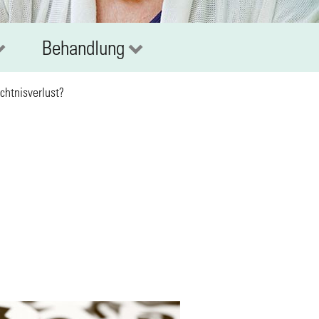
Behandlung
htnisverlust?
?