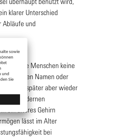
sel überhaupt benutzt wird,
in klarer Unterschied
r Abläufe und
sich ältere Menschen keine
ie mal einen Namen oder
 er ihnen später aber wieder
ang mit modernen
n ein älteres Gehirn
rmögen lässt im Alter
stungsfähigkeit bei