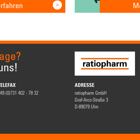
rfahren
Me
rage?
uns!
TELEFAX
ADRESSE
49 (0)731 402 - 78 32
ratiopharm GmbH
Graf-Arco-Straße 3
D-89079 Ulm