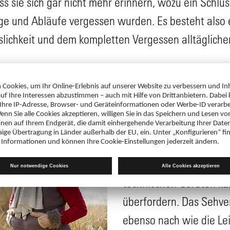
 sie sich gar nicht mehr erinnern, wozu ein Schlüs
und Abläufe vergessen wurden. Es besteht also e
slichkeit und dem kompletten Vergessen alltägliche
Normalerweise müssen 
Sorgen machen, wenn s
einen Termin vergessen,
einfällt. Auch der Umg
technischen Geräten kan
überfordern. Das Sehve
ebenso nach wie die Lei