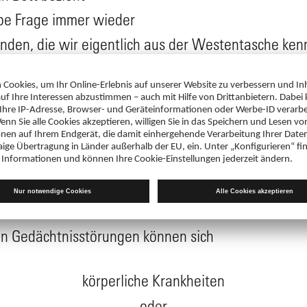
lbe Frage immer wieder
nden, die wir eigentlich aus der Westentasche ke
 es ist
ir gerade sprechen
d zu trinken
perpflege
oder ähnlichen Problemen leidet, der sollte unbedi
ache für diese Aussetzer des Gedächtnisses heraus zu
en Gedächtnisstörungen können sich
körperliche Krankheiten
oder