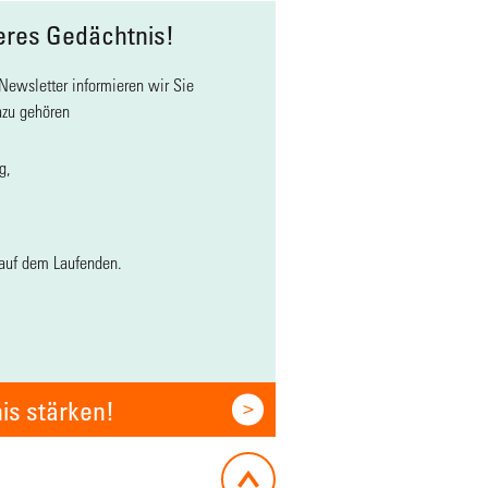
eres Gedächtnis!
Newsletter informieren wir Sie
azu gehören
g,
 auf dem Laufenden.
is stärken!