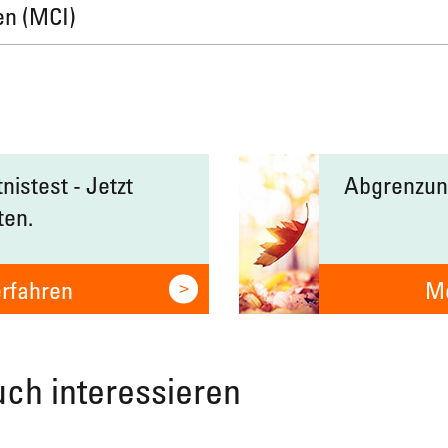
en (MCI)
istest - Jetzt
Abgrenzun
ten.
rfahren
Me
uch interessieren